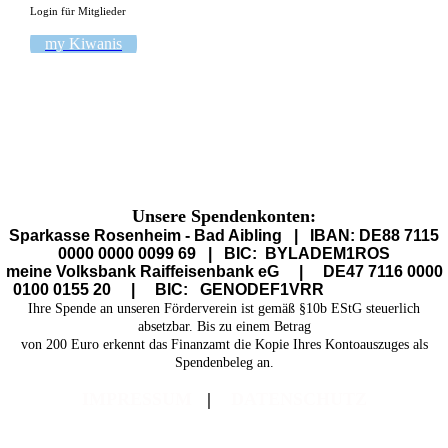
Login für Mitglieder
my Kiwanis
Unsere Spendenkonten:
Sparkasse Rosenheim - Bad Aibling | IBAN: DE88 7115
0000 0000 0099 69 | BIC: BYLADEM1ROS
meine Volksbank Raiffeisenbank eG | DE47 7116 0000
0100 0155 20 | BIC: GENODEF1VRR
Ihre Spende an unseren Förderverein ist gemäß §10b EStG steuerlich
absetzbar. Bis zu einem Betrag
von 200 Euro erkennt das Finanzamt die Kopie Ihres Kontoauszuges als
Spendenbeleg an.
IMPRESSUM
|
DATENSCHUTZ