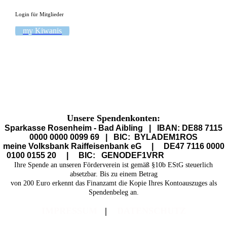
Login für Mitglieder
my Kiwanis
Unsere Spendenkonten:
Sparkasse Rosenheim - Bad Aibling | IBAN: DE88 7115
0000 0000 0099 69 | BIC: BYLADEM1ROS
meine Volksbank Raiffeisenbank eG | DE47 7116 0000
0100 0155 20 | BIC: GENODEF1VRR
Ihre Spende an unseren Förderverein ist gemäß §10b EStG steuerlich
absetzbar. Bis zu einem Betrag
von 200 Euro erkennt das Finanzamt die Kopie Ihres Kontoauszuges als
Spendenbeleg an.
IMPRESSUM
|
DATENSCHUTZ